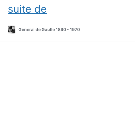
L’Appel
suite de
du
18
juin
Général de Gaulle 1890 - 1970
40