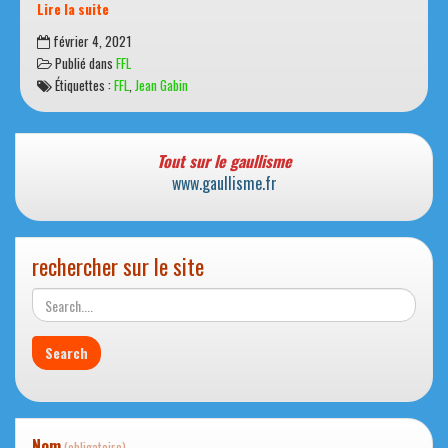
Lire la suite
Jean
février 4, 2021
Gabin,
Publié dans
FFL
simple
Étiquettes :
FFL
,
Jean Gabin
soldat
de
la
2e
Tout sur le gaullisme
DB
www.gaullisme.fr
pendant
la
Seconde
rechercher sur le site
Guerre
mondiale
Nom
(obligatoire)