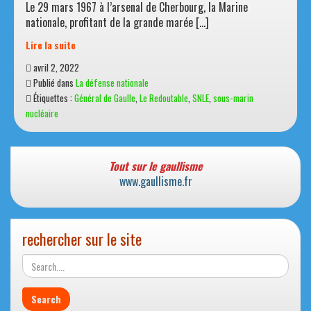
Le 29 mars 1967 à l’arsenal de Cherbourg, la Marine
nationale, profitant de la grande marée […]
Lire la suite
Il
avril 2, 2022
y
Publié dans
La défense nationale
a
Étiquettes :
Général de Gaulle
,
Le Redoutable
,
SNLE
,
sous-marin
50
nucléaire
ans
Le
Redoutable,
premier
Tout sur le gaullisme
sous-
www.gaullisme.fr
marin
nucléaire
français,
rechercher sur le site
était
lancé