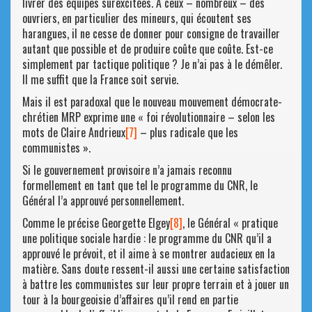
livrer des équipes surexcitées. À ceux – nombreux – des
ouvriers, en particulier des mineurs, qui écoutent ses
harangues, il ne cesse de donner pour consigne de travailler
autant que possible et de produire coûte que coûte. Est-ce
simplement par tactique politique ? Je n’ai pas à le démêler.
Il me suffit que la France soit servie.
Mais il est paradoxal que le nouveau mouvement démocrate-
chrétien MRP exprime une « foi révolutionnaire – selon les
mots de Claire Andrieux
[7]
– plus radicale que les
communistes ».
Si le gouvernement provisoire n’a jamais reconnu
formellement en tant que tel le programme du CNR, le
Général l’a approuvé personnellement.
Comme le précise Georgette Elgey
[8]
, le Général « pratique
une politique sociale hardie : le programme du CNR qu’il a
approuvé le prévoit, et il aime à se montrer audacieux en la
matière. Sans doute ressent-il aussi une certaine satisfaction
à battre les communistes sur leur propre terrain et à jouer un
tour à la bourgeoisie d’affaires qu’il rend en partie