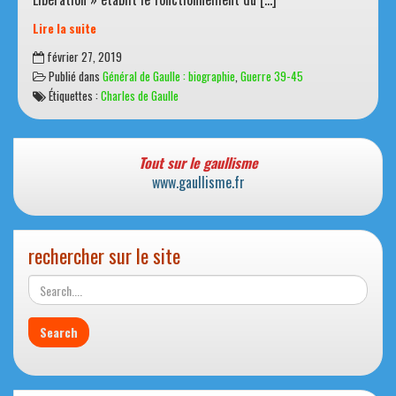
Lire la suite
Le
février 27, 2019
droit
Publié dans
Général de Gaulle : biographie
,
Guerre 39-45
de
Étiquettes :
Charles de Gaulle
vote
accordé
aux
femmes
Tout sur le gaullisme
www.gaullisme.fr
rechercher sur le site