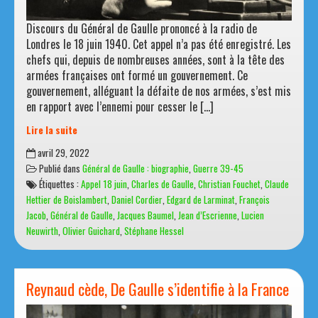
Discours du Général de Gaulle prononcé à la radio de
Londres le 18 juin 1940. Cet appel n’a pas été enregistré. Les
chefs qui, depuis de nombreuses années, sont à la tête des
armées françaises ont formé un gouvernement. Ce
gouvernement, alléguant la défaite de nos armées, s’est mis
en rapport avec l’ennemi pour cesser le […]
Lire la suite
L’Appel
avril 29, 2022
du
Publié dans
Général de Gaulle : biographie
,
Guerre 39-45
18
Étiquettes :
Appel 18 juin
,
Charles de Gaulle
,
Christian Fouchet
,
Claude
juin
Hettier de Boislambert
,
Daniel Cordier
,
Edgard de Larminat
,
François
40
Jacob
,
Général de Gaulle
,
Jacques Baumel
,
Jean d’Escrienne
,
Lucien
Neuwirth
,
Olivier Guichard
,
Stéphane Hessel
Reynaud cède, De Gaulle s’identifie à la France