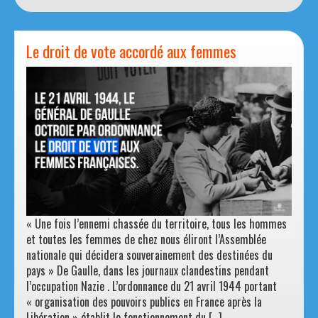
subit
le
régime
Le droit de vote accordé aux femmes
des
partis
…
et
s’en
va.
« Une fois l’ennemi chassée du territoire, tous les hommes
et toutes les femmes de chez nous éliront l’Assemblée
nationale qui décidera souverainement des destinées du
pays » De Gaulle, dans les journaux clandestins pendant
l’occupation Nazie . L’ordonnance du 21 avril 1944 portant
« organisation des pouvoirs publics en France après la
Libération » établit le fonctionnement du […]