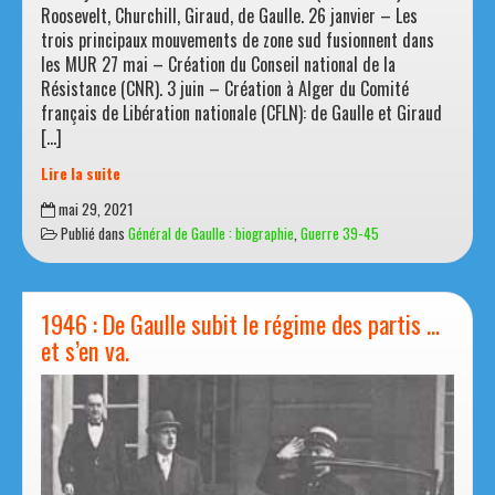
Roosevelt, Churchill, Giraud, de Gaulle. 26 janvier – Les
trois principaux mouvements de zone sud fusionnent dans
les MUR 27 mai – Création du Conseil national de la
Résistance (CNR). 3 juin – Création à Alger du Comité
français de Libération nationale (CFLN): de Gaulle et Giraud
[…]
Lire la suite
De
mai 29, 2021
Gaulle
Publié dans
Général de Gaulle : biographie
,
Guerre 39-45
s’affirme
auprès
de
ses
1946 : De Gaulle subit le régime des partis …
alliés
et s’en va.