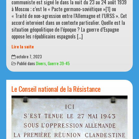
communiste est signé le dans la nuit du 23 au 24 août 1939
à Moscou ; c’est le « Pacte germano-soviétique »[1] ou
« Traité de non-agression entre l’Allemagne et l’URSS ». Cet
accord intervient dans un contexte particulier. Quelle est la
situation géopolitique de l’époque ? La guerre d’Espagne
oppose les républicains espagnols […]
Lire la suite
Le
octobre 7, 2023
pacte
Publié dans
Divers
,
Guerre 39-45
germano-
soviétique
et
les
Le Conseil national de la Résistance
communistes
français