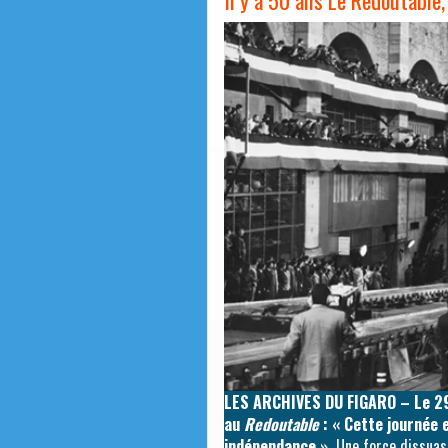
LES ARCHIVES DU FIGARO – Le 29 
au
Redoutable
: « Cette journée 
indépendance ».
Une force dissuasi