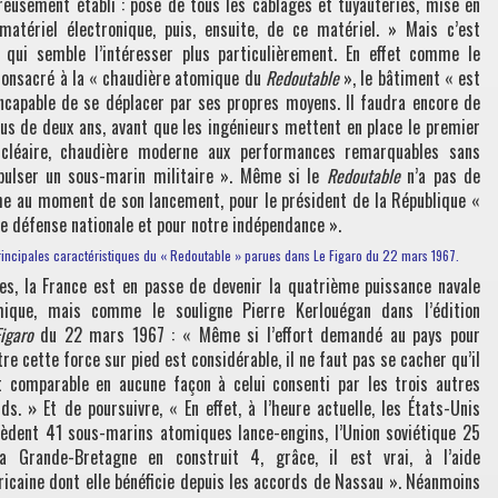
reusement établi : pose de tous les câblages et tuyauteries, mise en
atériel électronique, puis, ensuite, de ce matériel. » Mais c’est
r qui semble l’intéresser plus particulièrement. En effet comme le
 consacré à la « chaudière atomique du
Redoutable
», le bâtiment « est
incapable de se déplacer par ses propres moyens. Il faudra encore de
lus de deux ans, avant que les ingénieurs mettent en place le premier
ucléaire, chaudière moderne aux performances remarquables sans
opulser un sous-marin militaire ». Même si le
Redoutable
n’a pas de
e au moment de son lancement, pour le président de la République «
re défense nationale et pour notre indépendance ».
rincipales caractéristiques du « Redoutable » parues dans Le Figaro du 22 mars 1967.
es, la France est en passe de devenir la quatrième puissance navale
mique, mais comme le souligne Pierre Kerlouégan dans l’édition
igaro
du 22 mars 1967 : « Même si l’effort demandé au pays pour
re cette force sur pied est considérable, il ne faut pas se cacher qu’il
t comparable en aucune façon à celui consenti par les trois autres
ds.
»
Et de poursuivre, « En effet, à l’heure actuelle, les États-Unis
èdent 41 sous-marins atomiques lance-engins, l’Union soviétique 25
a Grande-Bretagne en construit 4, grâce, il est vrai, à l’aide
icaine dont elle bénéficie depuis les accords de Nassau ». Néanmoins