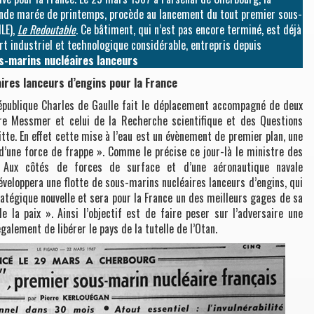
rande marée de printemps, procède au lancement du tout premier sous-
NLE),
Le Redoutable
.
Ce bâtiment, qui n’est pas encore terminé, est déjà
ffort industriel et technologique considérable, entrepris depuis
us-marins nucléaires lanceurs
ires lanceurs d’engins pour la France
République Charles de Gaulle fait le déplacement accompagné de deux
rre Messmer et celui de la Recherche scientifique et des Questions
itte. En effet cette mise à l’eau est un évènement de premier plan, une
 d’une force de frappe ». Comme le précise ce jour-là le ministre des
 Aux côtés de forces de surface et d’une aéronautique navale
eloppera une flotte de sous-marins nucléaires lanceurs d’engins, qui
ratégique nouvelle et sera pour la France un des meilleurs gages de sa
 la paix ». Ainsi l’objectif est de faire peser sur l’adversaire une
lement de libérer le pays de la tutelle de l’Otan.