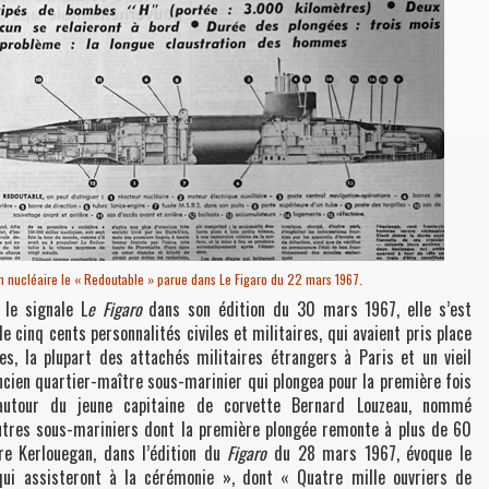
n nucléaire le « Redoutable » parue dans Le Figaro du 22 mars 1967.
le signale L
e Figaro
dans son édition du 30 mars 1967, elle s’est
 cinq cents personnalités civiles et militaires, qui avaient pris place
lles, la plupart des attachés militaires étrangers à Paris et un vieil
cien quartier-maître sous-marinier qui plongea pour la première fois
autour du jeune capitaine de corvette Bernard Louzeau, nommé
utres sous-mariniers dont la première plongée remonte à plus de 60
rre Kerlouegan, dans l’édition du
Figaro
du 28 mars 1967, évoque le
qui assisteront à la cérémonie », dont « Quatre mille ouvriers de