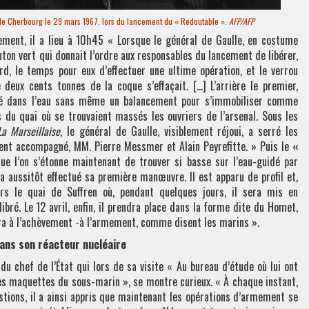
 de Cherbourg le 29 mars 1967, lors du lancement du « Redoutable ».
AFP/AFP
ment, il a lieu à 10h45 « Lorsque le général de Gaulle, en costume
uton vert qui donnait l’ordre aux responsables du lancement de libérer,
rd, le temps pour eux d’effectuer une ultime opération, et le verrou
 deux cents tonnes de la coque s’effaçait. […] L’arrière le premier,
é dans l’eau sans même un balancement pour s’immobiliser comme
 du quai où se trouvaient massés les ouvriers de l’arsenal. Sous les
La Marseillaise
, le général de Gaulle, visiblement réjoui, a serré les
ient accompagné, MM. Pierre Messmer et Alain Peyrefitte. » Puis le
«
ue l’on s’étonne maintenant de trouver si basse sur l’eau-guidé par
a aussitôt effectué sa première manœuvre. Il est apparu de profil et,
rs le quai de Suffren où, pendant quelques jours, il sera mis en
libré. Le 12 avril, enfin, il prendra place dans la forme dite du Homet,
ra à l’achèvement -à l’armement, comme disent les marins ».
ans son réacteur nucléaire
 du chef de l’État qui lors de sa visite « Au bureau d’étude où lui ont
es maquettes du sous-marin », se montre curieux. « À chaque instant,
stions, il a ainsi appris que maintenant les opérations d’armement se