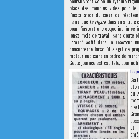
poursuivront selon un rythme rigou
place des meubles vides pour le m
l’installation du cœur du réacteu
remarque
Le Figaro
dans un article
pour l’instant une coque inanimée 
longs mois de travail, sans doute p
“cœur” actif dans le réacteur n
concurrence lorsqu’il s’agit de pr
moteur nucléaire en ordre de march
Cette journée est capitale, pour not
Les p
Cert
ato
du
F
mett
n’es
Gran
poss
et l
amér