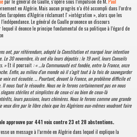
ne
par le général de Gaulle, s’opère sous l’impulsion de M.
Paul
ernement en Algérie. Mais aucun progrès n’a été accompli dans l’ordre
 des Européens d’Algérie réclamant l' »intégration », alors que les
 l’indépendance. Le général de Gaulle prononce un discours
 lequel il énonce le principe fondamental de sa politique à l’égard de
on
ens ont, par référendum, adopté la Constitution et marqué leur intention
. Le 30 novembre, ils ont élu leurs députés ; le 19 avril, leurs Conseils
s. »
Et il poursuit
: « …la Communauté est fondée, entre la France, onze
che. Enfin, au milieu d’un monde où il s’agit tout à la fois de sauvegarder
re voix est écoutée. … Pourtant, devant la France, un problème difficile et
ie. Il nous faut le résoudre. Nous ne le ferons certainement pas en nous
s slogans stériles et simplistes de ceux-ci ou bien de ceux-là
intérêts, leurs passions, leurs chimères. Nous le ferons comme une grande
 je veux dire par le libre choix que les Algériens eux-mêmes voudront faire
ale approuve par 441 voix contre 23 et 28 abstentions.
resse un message à l’armée en Algérie dans lequel il explique la