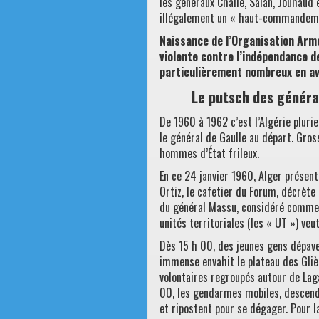
les généraux Challe, Salan, Jouhaud 
illégalement un « haut-commandement
Naissance de l’Organisation Arm
violente contre l’indépendance d
particulièrement nombreux en avr
Le putsch des générau
De 1960 à 1962 c’est l’Algérie pluri
le général de Gaulle au départ. Gros
hommes d’État frileux.
En ce 24 janvier 1960, Alger présent
Ortiz, le cafetier du Forum, décrète 
du général Massu, considéré comme le
unités territoriales (les « UT ») veut
Dès 15 h 00, des jeunes gens dépave
immense envahit le plateau des Gliè
volontaires regroupés autour de Laga
00, les gendarmes mobiles, descenda
et ripostent pour se dégager. Pour l