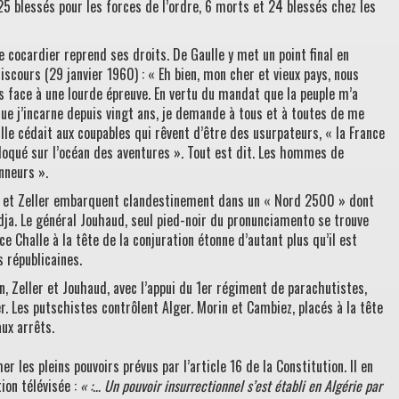
125 blessés pour les forces de l’ordre, 6 morts et 24 blessés chez les
e cocardier reprend ses droits. De Gaulle y met un point final en
iscours (29 janvier 1960) : « Eh bien, mon cher et vieux pays, nous
s face à une lourde épreuve. En vertu du mandat que la peuple m’a
que j’incarne depuis vingt ans, je demande à tous et à toutes de me
ulle cédait aux coupables qui rêvent d’être des usurpateurs, « la France
sloqué sur l’océan des aventures ». Tout est dit. Les hommes de
nneurs ».
le et Zeller embarquent clandestinement dans un « Nord 2500 » dont
idja. Le général Jouhaud, seul pied-noir du pronunciamento se trouve
e Challe à la tête de la conjuration étonne d’autant plus qu’il est
 républicaines.
an, Zeller et Jouhaud, avec l’appui du 1er régiment de parachutistes,
. Les putschistes contrôlent Alger. Morin et Cambiez, placés à la tête
aux arrêts.
er les pleins pouvoirs prévus par l’article 16 de la Constitution. Il en
ion télévisée :
« :… Un pouvoir insurrectionnel s’est établi en Algérie par