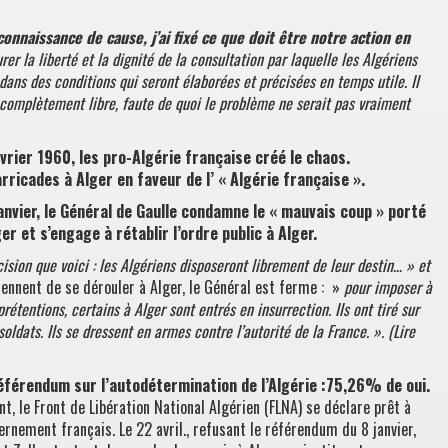
onnaissance de cause, j’ai fixé ce que doit être notre action en
urer la liberté et la dignité de la consultation par laquelle les Algériens
ans des conditions qui seront élaborées et précisées en temps utile. Il
t complètement libre, faute de quoi le problème ne serait pas vraiment
vrier 1960, les pro-Algérie française créé le chaos.
rricades à Alger en faveur de l’ « Algérie française ».
anvier, le Général de Gaulle condamne le « mauvais coup » porté
er et s’engage à rétablir l’ordre public à Alger.
cision que voici : les Algériens disposeront librement de leur destin… »
et
ennent de se dérouler à Alger, le Général est ferme : »
pour imposer à
rétentions, certains à Alger sont entrés en insurrection. Ils ont tiré sur
 soldats. Ils se dressent en armes contre l’autorité de la France. ». (Lire
Référendum sur l’autodétermination de l’Algérie :75,26% de oui.
ant, le Front de Libération National Algérien (FLNA) se déclare prêt à
ernement français. Le 22 avril., refusant le référendum du 8 janvier,