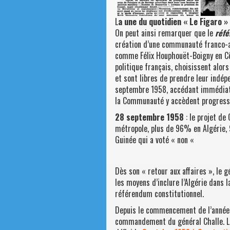
L
a une du quotidien « Le Figaro »
On peut ainsi remarquer que le
ré
fé
création d’une communauté franco-afr
comme Félix Houphouët-Boigny en Cô
politique français, choisissent alor
et sont libres de prendre leur indép
septembre 1958, accédant immédiate
la Communauté y accèdent progress
28 septembre 1958
: le projet de
métropole, plus de 96% en Algérie,
Guinée qui a voté « non «
Dès son « retour aux affaires », le 
les moyens d’inclure l’Algérie dans 
référendum constitutionnel.
Depuis le commencement de l’année 19
commandement du général Challe. La