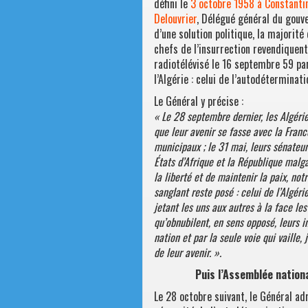
défini le
3 octobre 1958 à Constanti
Delouvrier
, Délégué général du gouv
d’une solution politique, la majorité
chefs de l’insurrection revendiquent
radiotélévisé le 16 septembre 59 par
l’Algérie : celui de l’autodéterminati
Le Général y précise :
« Le 28 septembre dernier, les Algéri
que leur avenir se fasse avec la France
municipaux ; le 31 mai, leurs sénateur
États d’Afrique et la République malga
la liberté et de maintenir la paix, not
sanglant reste posé : celui de l’Algér
jetant les uns aux autres à la face le
qu’obnubilent, en sens opposé, leurs 
nation et par la seule voie qui vaille,
de leur avenir. ».
Puis l’Assemblée nation
Le 28 octobre suivant, le Général ad