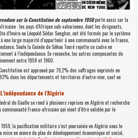
rendum sur la Constitution de septembre 1958
porte aussi sur la
icaine : les pays d’Afrique sub-saharienne, dont les dirigeants,
te d’Ivoire ou Léopold Sédar Senghor, ont été formés par le système
s à une large majorité d’appartenir à une communauté avec le France,
endance. Seule la Guinée de Sékou Touré rejette ce cadre en
ment à l’indépendance. En revanche, les autres composantes de
ivement entre 1959 et 1960.
 Constitution est approuvé par 79,2% des suffrages exprimés en
 93% dans les départements et territoires d’outre-mer, sauf en
L’indépendance de l’Algérie
général de Gaulle se rend à plusieurs reprises en Algérie et recherche
la communauté Franco-africaine qui vient d’être validée par le
59, la pacification militaire s’est poursuivie en Algérie sous le
 mise en œuvre du plan de développement économique et social,