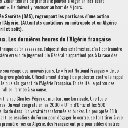
et Zeller tentent de prendre le pouvoir à Alger en instituant
 ». Ils doivent y renoncer au bout de 4 jours.
ée Secrète (OAS), regroupant les partisans d’une action
e l’Algérie. (Attentats quotidiens en métropole et en Algérie
il et août).
x. Les dernières heures de l’Algérie française
ethnique qu’on assassine. L’objectif des extrémistes, c’est contraindre
sière erreur de jugement ; le Général n’appartient pas à la race des
e son visage des mauvais jours. Le « Front National Français » de Jo
la grève générale. Officiellement il s’agit de protester contre le rappel
 plus sûr garant de l’Algérie Française. En réalité, le patron des
 rallier l’armée à sa cause.
nt la rue Charles-Péguy et montent une barricade. Une foule
res. On veut congratuler les 2000 « UT » d’Ortiz et les 500
illarde dans l’université transformée en bunker. Un peu après 18 h
nt les escaliers du Forum pour dégager le centre, se font tirer à vue
a première fois en Algérie, des Français ont pris pour cibles d’autres