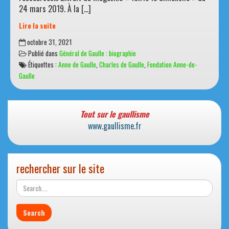
24 mars 2019. À la […]
Lire la suite
Quand
octobre 31, 2021
Yvonne
Publié dans
Général de Gaulle : biographie
et
Étiquettes :
Anne de Gaulle
,
Charles de Gaulle
,
Fondation Anne-de-
Charles
Gaulle
de
Gaulle
font
le
Tout sur le gaullisme
choix
www.gaullisme.fr
courageux
à
l’époque
rechercher sur le site
de
garder
avec
eux
Anne,
leur