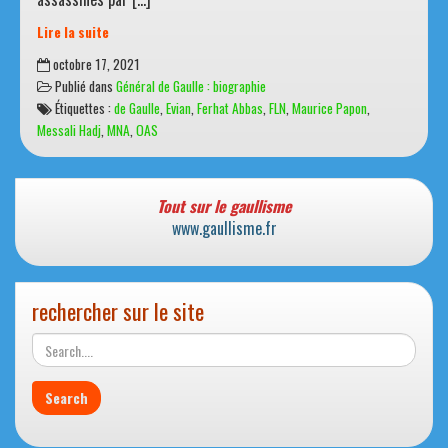
Lire la suite
17
octobre 17, 2021
octobre
Publié dans
Général de Gaulle : biographie
1961
Étiquettes :
de Gaulle
,
Evian
,
Ferhat Abbas
,
FLN
,
Maurice Papon
,
:
Messali Hadj
,
MNA
,
OAS
Nuit
tragique
à
Paris
Tout sur le gaullisme
www.gaullisme.fr
rechercher sur le site