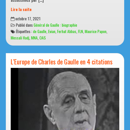
Lire la suite
17
octobre 17, 2021
octobre
Publié dans
Général de Gaulle : biographie
1961
Étiquettes :
de Gaulle
,
Evian
,
Ferhat Abbas
,
FLN
,
Maurice Papon
,
:
Messali Hadj
,
MNA
,
OAS
Nuit
tragique
à
Paris
L’Europe de Charles de Gaulle en 4 citations