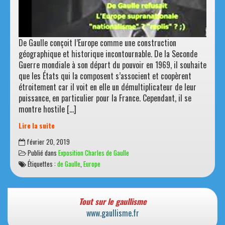
De Gaulle conçoit l’Europe comme une construction
géographique et historique incontournable. De la Seconde
Guerre mondiale à son départ du pouvoir en 1969, il souhaite
que les États qui la composent s’associent et coopèrent
étroitement car il voit en elle un démultiplicateur de leur
puissance, en particulier pour la France. Cependant, il se
montre hostile […]
Lire la suite
L’Europe
février 20, 2019
de
Publié dans
Exposition Charles de Gaulle
Charles
Étiquettes :
de Gaulle
,
Europe
de
Gaulle
en
4
Tout sur le gaullisme
citations
www.gaullisme.fr