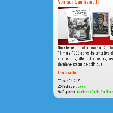
Voir sur Gaullisme.fr
Deux livres de référence sur Charle
11-mars-1963-apres-la-tentative-d
contre-de-gaulle-la-france-organi
derniere-execution-politique
Lire la suite
Voir
mars 13, 2021
sur
Publié dans
Divers
Gaullisme.fr
Étiquettes :
Charles de Gaulle
,
Gaullisme