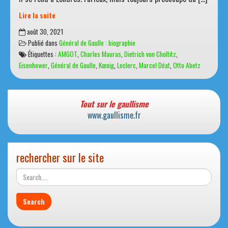
Lire la suite
25
août 30, 2021
août
Publié dans
Général de Gaulle : biographie
1944
Étiquettes :
AMGOT
,
Charles Mauras
,
Dietrich von Choltitz
,
:
Eisenhower
,
Général de Gaulle
,
Kœnig
,
Leclerc
,
Marcel Déat
,
Otto Abetz
La
Libération
de
Paris
Tout sur le gaullisme
www.gaullisme.fr
rechercher sur le site