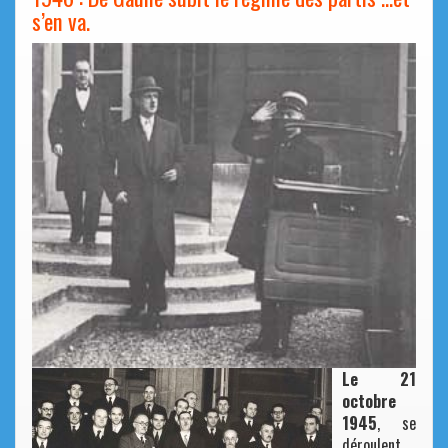
s’en va.
Le 21
octobre
1945
, se
déroulent