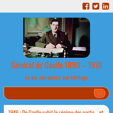
Général de Gaulle 1890 – 1970
sa vie, son œuvre, son héritage
Afficher
1946 : De Gaulle subit le régime des partis …et