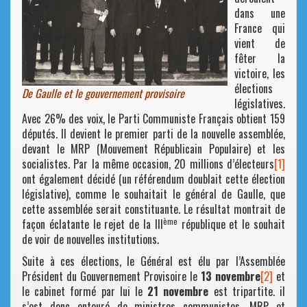
dans une
France qui
vient de
fêter la
victoire, les
élections
De Gaulle et le gouvernement provisoire
législatives.
Avec 26% des voix, le Parti Communiste Français obtient 159
députés. Il devient le premier parti de la nouvelle assemblée,
devant le MRP (Mouvement Républicain Populaire) et les
socialistes. Par la même occasion, 20 millions d’électeurs
[1]
ont également décidé (un référendum doublait cette élection
législative), comme le souhaitait le général de Gaulle, que
cette assemblée serait constituante. Le résultat montrait de
ème
façon éclatante le rejet de la III
république et le souhait
de voir de nouvelles institutions.
Suite à ces élections, le Général est élu par l’Assemblée
Président du Gouvernement Provisoire le
13 novembre
[2]
et
le cabinet formé par lui le
21 novembre
est tripartite. il
s’est donc entouré de ministres communistes, MRP et