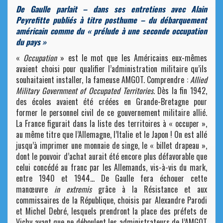
De Gaulle parlait – dans ses entretiens avec Alain
Peyrefitte publiés à titre posthume – du débarquement
américain comme du « prélude à une seconde occupation
du pays »
«
Occupation
» est le mot que les Américains eux-mêmes
avaient choisi pour qualifier l’administration militaire qu’ils
souhaitaient installer, la fameuse AMGOT. Comprendre :
Allied
Military Government of Occupated Territories
. Dès la fin 1942,
des écoles avaient été créées en Grande-Bretagne pour
former le personnel civil de ce gouvernement militaire allié.
La France figurait dans la liste des territoires à « occuper »,
au même titre que l’Allemagne, l’Italie et le Japon ! On est allé
jusqu’à imprimer une monnaie de singe, le « billet drapeau »,
dont le pouvoir d’achat aurait été encore plus défavorable que
celui concédé au franc par les Allemands, vis-à-vis du mark,
entre 1940 et 1944… De Gaulle fera échouer cette
manœuvre
in extremis
grâce à la Résistance et aux
commissaires de la République, choisis par Alexandre Parodi
et Michel Debré, lesquels prendront la place des préfets de
Vichy avant que ne déboulent les administrateurs de l’AMGOT