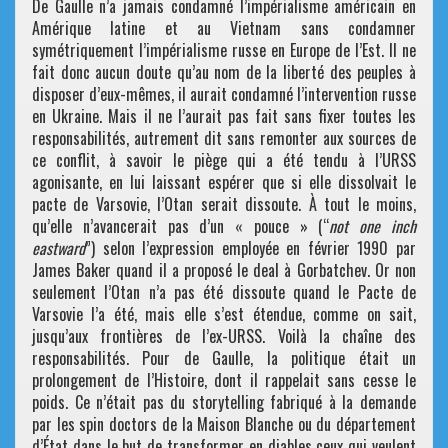
De Gaulle n’a jamais condamné l’impérialisme américain en
Amérique latine et au Vietnam sans condamner
symétriquement l’impérialisme russe en Europe de l’Est. Il ne
fait donc aucun doute qu’au nom de la liberté des peuples à
disposer d’eux-mêmes, il aurait condamné l’intervention russe
en Ukraine. Mais il ne l’aurait pas fait sans fixer toutes les
responsabilités, autrement dit sans remonter aux sources de
ce conflit, à savoir le piège qui a été tendu à l’URSS
agonisante, en lui laissant espérer que si elle dissolvait le
pacte de Varsovie, l’Otan serait dissoute. À tout le moins,
qu’elle n’avancerait pas d’un « pouce » (“
not one inch
eastward
”) selon l’expression employée en février 1990 par
James Baker quand il a proposé le deal à Gorbatchev. Or non
seulement l’Otan n’a pas été dissoute quand le Pacte de
Varsovie l’a été, mais elle s’est étendue, comme on sait,
jusqu’aux frontières de l’ex-URSS. Voilà la chaîne des
responsabilités. Pour de Gaulle, la politique était un
prolongement de l’Histoire, dont il rappelait sans cesse le
poids. Ce n’était pas du storytelling fabriqué à la demande
par les spin doctors de la Maison Blanche ou du département
d’État dans le but de transformer en diables ceux qui veulent