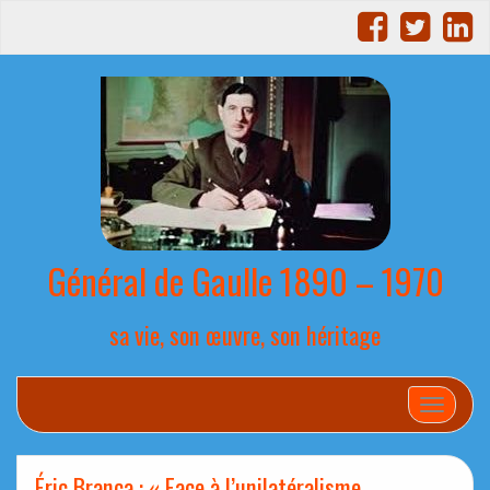
Général de Gaulle 1890 – 1970
sa vie, son œuvre, son héritage
Afficher
Éric Branca : « Face à l’unilatéralisme