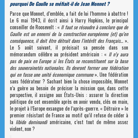
pourquoi De Gaulle se méfiait-il de Jean Monnet ?
Parce que Monnet, d’emblée, a fait de lui l’homme à abattre !
Le 6 mai 1943, il écrit ainsi à Harry Hopkins, le principal
conseiller de Roosevelt : «
Il faut se résoudre à conclure que de
Gaulle est un ennemi de la construction européenne (et) qu’en
conséquence, il doit être détruit dans l’intérêt des Français…
».
Le 5 août suivant, il précisait sa pensée dans son
mémorandum célèbre au président américain : «
Il n’y aura
pas de paix en Europe si les États se reconstituent sur la base
des souverainetés nationales. Ils devront former une fédération
qui en fasse une unité économique commune
». Une fédération
sans fédérateur ? Sachant bien la chose impossible, Monnet
n’a guère au besoin de préciser la mission que, dans cette
perspective, il assigne aux États-Unis : assurer la direction
politique de cet ensemble après en avoir vendu, clés en main,
le projet à l’Europe exsangue de l’après-guerre. « Détruire » le
premier résistant de France au motif qu’il refuse de céder à
la
libido dominandi
américaine, c’est tout de même assez
violent, non ?