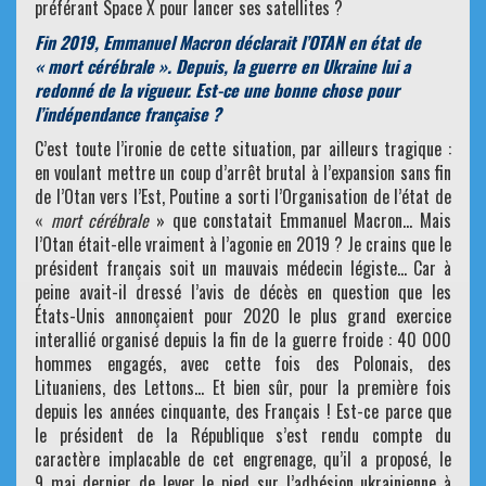
préférant Space X pour lancer ses satellites ?
Fin 2019, Emmanuel Macron déclarait l’OTAN en état de
« mort cérébrale ». Depuis, la guerre en Ukraine lui a
redonné de la vigueur. Est-ce une bonne chose pour
l’indépendance française ?
C’est toute l’ironie de cette situation, par ailleurs tragique :
en voulant mettre un coup d’arrêt brutal à l’expansion sans fin
de l’Otan vers l’Est, Poutine a sorti l’Organisation de l’état de
«
mort cérébrale
» que constatait Emmanuel Macron… Mais
l’Otan était-elle vraiment à l’agonie en 2019 ? Je crains que le
président français soit un mauvais médecin légiste… Car à
peine avait-il dressé l’avis de décès en question que les
États-Unis annonçaient pour 2020 le plus grand exercice
interallié organisé depuis la fin de la guerre froide : 40 000
hommes engagés, avec cette fois des Polonais, des
Lituaniens, des Lettons… Et bien sûr, pour la première fois
depuis les années cinquante, des Français ! Est-ce parce que
le président de la République s’est rendu compte du
caractère implacable de cet engrenage, qu’il a proposé, le
9 mai dernier de lever le pied sur l’adhésion ukrainienne à