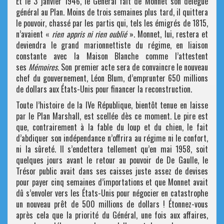
Et le 3 janvier 1946, le Général fait de Monnet son délégué
général au Plan. Moins de trois semaines plus tard, il quittera
le pouvoir, chassé par les partis qui, tels les émigrés de 1815,
n’avaient «
rien appris ni rien oublié
». Monnet, lui, restera et
deviendra le grand marionnettiste du régime, en liaison
constante avec la Maison Blanche comme l’attestent
ses
Mémoires
. Son premier acte sera de convaincre le nouveau
chef du gouvernement, Léon Blum, d’emprunter 650 millions
de dollars aux États-Unis pour financer la reconstruction.
Toute l’histoire de la IVe République, bientôt tenue en laisse
par le Plan Marshall, est scellée dès ce moment. Le pire est
que, contrairement à la fable du loup et du chien, le fait
d’abdiquer son indépendance n’offrira au régime ni le confort,
ni la sûreté. Il s’endettera tellement qu’en mai 1958, soit
quelques jours avant le retour au pouvoir de De Gaulle, le
Trésor public avait dans ses caisses juste assez de devises
pour payer cinq semaines d’importations et que Monnet avait
dû s’envoler vers les États-Unis pour négocier en catastrophe
un nouveau prêt de 500 millions de dollars ! Étonnez-vous
après cela que la priorité du Général, une fois aux affaires,