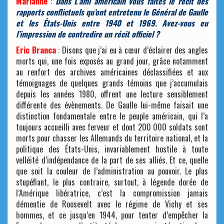
Marianne
:
Dans L’ami américain vous faites le récit des
rapports conflictuels qu’ont entretenu le Général de Gaulle
et les États-Unis entre 1940 et 1969. Avez-vous eu
l’impression de contredire un récit officiel ?
Eric Branca
: Disons que j’ai eu à cœur d’éclairer des angles
morts qui, une fois exposés au grand jour, grâce notamment
au renfort des archives américaines déclassifiées et aux
témoignages de quelques grands témoins que j’accumulais
depuis les années 1980, offrent une lecture sensiblement
différente des évènements. De Gaulle lui-même faisait une
distinction fondamentale entre le peuple américain, qui l’a
toujours accueilli avec ferveur et dont 200 000 soldats sont
morts pour chasser les Allemands du territoire national, et la
politique des États-Unis, invariablement hostile à toute
velléité d’indépendance de la part de ses alliés. Et ce, quelle
que soit la couleur de l’administration au pouvoir. Le plus
stupéfiant, le plus contraire, surtout, à légende dorée de
l’Amérique libératrice, c’est la compromission jamais
démentie de Roosevelt avec le régime de Vichy et ses
hommes, et ce jusqu’en 1944, pour tenter d’empêcher la