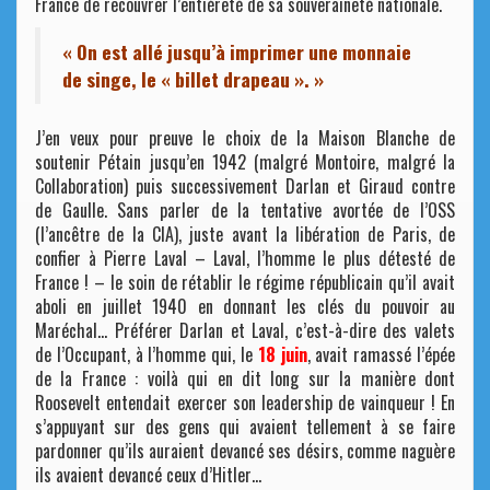
France de recouvrer l’entièreté de sa souveraineté nationale.
« On est allé jusqu’à imprimer une monnaie
de singe, le « billet drapeau ». »
J’en veux pour preuve le choix de la Maison Blanche de
soutenir Pétain jusqu’en 1942 (malgré Montoire, malgré la
Collaboration) puis successivement Darlan et Giraud contre
de Gaulle. Sans parler de la tentative avortée de l’OSS
(l’ancêtre de la CIA), juste avant la libération de Paris, de
confier à Pierre Laval – Laval, l’homme le plus détesté de
France ! – le soin de rétablir le régime républicain qu’il avait
aboli en juillet 1940 en donnant les clés du pouvoir au
Maréchal… Préférer Darlan et Laval, c’est-à-dire des valets
de l’Occupant, à l’homme qui, le
18 juin
, avait ramassé l’épée
de la France : voilà qui en dit long sur la manière dont
Roosevelt entendait exercer son leadership de vainqueur ! En
s’appuyant sur des gens qui avaient tellement à se faire
pardonner qu’ils auraient devancé ses désirs, comme naguère
ils avaient devancé ceux d’Hitler…