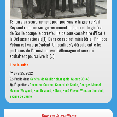
13 jours au gouvernement pour poursuivre la guerre Paul
Reynaud remanie son gouvernement le 5 juin et le général
de Gaulle occupe le portefeuille de sous-secrétaire d’État à
la Défense nationale[1]. Dans ce cabinet ministériel, Philippe
Pétain est vice-président. Un conflit s’y déroule entre les
partisans de l’armistice avec l’Allemagne et ceux qui
souhaitent poursuivre la […]
Lire la suite
Reynaud
avril 25, 2022
cède,
Publié dans
Général de Gaulle : biographie
,
Guerre 39-45
De
Étiquettes :
Carantec
,
Courcel
,
Général de Gaulle
,
Georges Mandel
,
Gaulle
Maxime Weygand
,
Paul Reynaud
,
Pétain
,
René Pleven
,
Winston Churchill
,
s’identifie
Yvonne de Gaulle
à
la
France
Tout sur le gaullisme