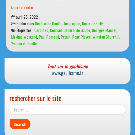
Lire la suite
Reynaud
avril 25, 2022
cède,
Publié dans
Général de Gaulle : biographie
,
Guerre 39-45
De
Étiquettes :
Carantec
,
Courcel
,
Général de Gaulle
,
Georges Mandel
,
Gaulle
Maxime Weygand
,
Paul Reynaud
,
Pétain
,
René Pleven
,
Winston Churchill
,
s’identifie
Yvonne de Gaulle
à
la
France
Tout sur le gaullisme
www.gaullisme.fr
rechercher sur le site