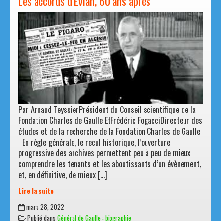
Les accords d’Évian, 60 ans après
Par Arnaud TeyssierPrésident du Conseil scientifique de la
Fondation Charles de Gaulle EtFrédéric FogacciDirecteur des
études et de la recherche de la Fondation Charles de Gaulle
En règle générale, le recul historique, l’ouverture
progressive des archives permettent peu à peu de mieux
comprendre les tenants et les aboutissants d’un évènement,
et, en définitive, de mieux […]
Lire la suite
Les
mars 28, 2022
accords
Publié dans
Général de Gaulle : biographie