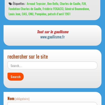
d’Évian,
Étiquettes :
Arnaud Teyssier
,
Ben Bella
,
Charles de Gaulle
,
FLN
,
60
Fondation Charles de Gaulle
,
Frédéric FOGACCI
,
Général Boumediene
,
ans
Louis Joxe
,
OAS
,
ONU
,
Pompidou
,
putsch d’avril 1961
après
Tout sur le gaullisme
www.gaullisme.fr
rechercher sur le site
Nom
(obligatoire)