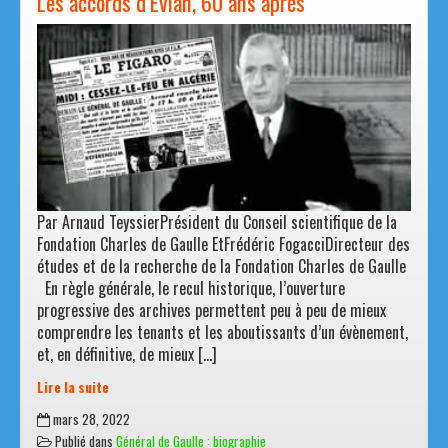
Les accords d’Évian, 60 ans après
Par Arnaud TeyssierPrésident du Conseil scientifique de la
Fondation Charles de Gaulle EtFrédéric FogacciDirecteur des
études et de la recherche de la Fondation Charles de Gaulle
En règle générale, le recul historique, l’ouverture
progressive des archives permettent peu à peu de mieux
comprendre les tenants et les aboutissants d’un évènement,
et, en définitive, de mieux […]
Lire la suite
Les
mars 28, 2022
accords
Publié dans
Général de Gaulle : biographie