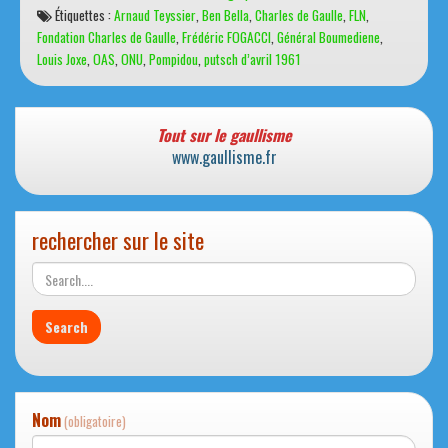
d’Évian,
Étiquettes :
Arnaud Teyssier
,
Ben Bella
,
Charles de Gaulle
,
FLN
,
60
Fondation Charles de Gaulle
,
Frédéric FOGACCI
,
Général Boumediene
,
ans
Louis Joxe
,
OAS
,
ONU
,
Pompidou
,
putsch d’avril 1961
après
Tout sur le gaullisme
www.gaullisme.fr
rechercher sur le site
Nom
(obligatoire)