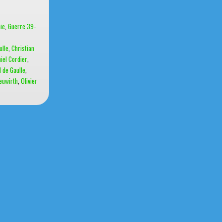
ie
,
Guerre 39-
ulle
,
Christian
iel Cordier
,
 de Gaulle
,
euwirth
,
Olivier