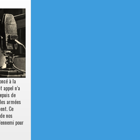
oncé à la
t appel n’a
depuis de
 des armées
ent. Ce
 de nos
l’ennemi pour