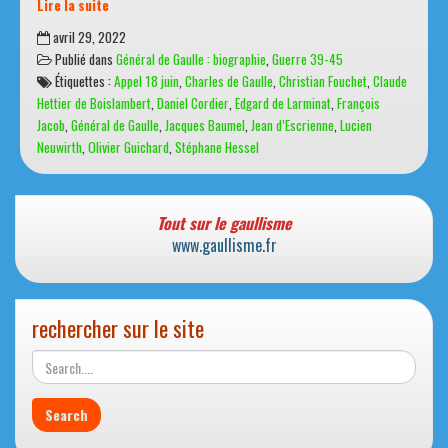
Lire la suite
L’Appel
avril 29, 2022
du
Publié dans
Général de Gaulle : biographie
,
Guerre 39-45
18
Étiquettes :
Appel 18 juin
,
Charles de Gaulle
,
Christian Fouchet
,
Claude
juin
Hettier de Boislambert
,
Daniel Cordier
,
Edgard de Larminat
,
François
40
Jacob
,
Général de Gaulle
,
Jacques Baumel
,
Jean d’Escrienne
,
Lucien
Neuwirth
,
Olivier Guichard
,
Stéphane Hessel
Tout sur le gaullisme
www.gaullisme.fr
rechercher sur le site