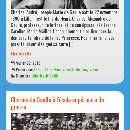
Charles, André, Joseph-Marie de Gaulle nait le 22 novembre
1890 à Lille. Il est le fils de Henri, Charles, Alexandre de
Gaulle, professeur de lettres, et de son épouse, née Jeanne,
Caroline, Marie Maillot. L’accouchement a eu lieu dans la
demeure familiale de la rue Princesse. Pour marraine, ses
parents lui ont désigné sa tante […]
Lire la suite
Sa
février 22, 2019
jeunesse,
Publié dans
1890 - 1939
,
Général de Gaulle : biographie
puis
Étiquettes :
Charles de Gaulle
la
grande
guerre
Charles de Gaulle à l’école supérieure de
guerre