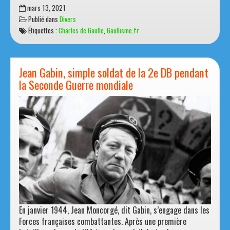
Lire la suite
Voir
mars 13, 2021
sur
Publié dans
Divers
Gaullisme.fr
Étiquettes :
Charles de Gaulle
,
Gaullisme.fr
Jean Gabin, simple soldat de la 2e DB pendant
la Seconde Guerre mondiale