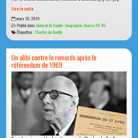
MRP (Mouvement Républicain Populaire) et les socialistes.
Par la même occasion, 20 millions d’électeurs[1] ont […]
Lire la suite
1946
mars 10, 2019
:
Publié dans
Général de Gaulle : biographie
,
Guerre 39-45
De
Étiquettes :
Charles de Gaulle
Gaulle
subit
le
régime
Un alibi contre le remords après le
des
référendum de 1969
partis
…
et
s’en
va.