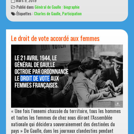
Lire la suite
Une
mars 9, 2019
œuvre
Publié dans
Général de Gaulle : biographie
révolutionnaire
Étiquettes :
Charles de Gaulle
,
Participation
inachevée
Le droit de vote accordé aux femmes
« Une fois l’ennemi chassée du territoire, tous les hommes
et toutes les femmes de chez nous éliront l’Assemblée