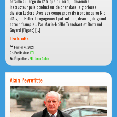
En janvier 1944, Jean Moncorgé, dit Gabin, s’engage dans les
Forces françaises combattantes. Après une première
bataille au large de l’Afrique du nord, il deviendra
instructeur puis conducteur de char dans la glorieuse
division Leclerc. Avec ses compagnons ils iront jusqu’au Nid
d’Aigle d’Hitler. L’engagement patriotique, discret, du grand
acteur français… Par Marie-Noëlle Tranchant et Bertrand
Guyard (Figaro) […]
Lire la suite
Jean
février 4, 2021
Gabin,
Publié dans
FFL
simple
Étiquettes :
FFL
,
Jean Gabin
soldat
de
la
2e
Alain Peyrefitte
DB
pendant
la
Seconde