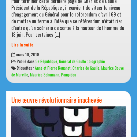
Pour terminer cette dernière page de Charles de Gaulle
Président de la République , il convient de situer le niveau
d’engagement du Général pour le référendum d’avril 69 et
de mettre un terme à l’idée que ce référendum n’était rien
d’autre qu’un scénario de sortie à la hauteur de l’homme du
18 juin. Pour certaines […]
Lire la suite
Un
mars 10, 2019
alibi
Publié dans
5e République
,
Général de Gaulle : biographie
contre
Étiquettes :
Anne et Pierre Rouanet
,
Charles de Gaulle
,
Maurice Couve
le
de Murville
,
Maurice Schumann
,
Pompidou
remords
après
le
référendum
Une œuvre révolutionnaire inachevée
de
1969