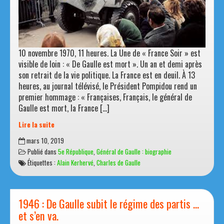
10 novembre 1970, 11 heures. La Une de « France Soir » est
visible de loin : « De Gaulle est mort ». Un an et demi après
son retrait de la vie politique. La France est en deuil. À 13
heures, au journal télévisé, le Président Pompidou rend un
premier hommage : « Françaises, Français, le général de
Gaulle est mort, la France […]
Lire la suite
La
mars 10, 2019
France
Publié dans
5e République
,
Général de Gaulle : biographie
est
Étiquettes :
Alain Kerhervé
,
Charles de Gaulle
veuve