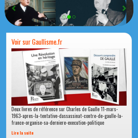
r
u
é
i
c
v
e
a
d
n
e
t
n
Voir sur Gaullisme.fr
t
Deux livres de référence sur Charles de Gaulle 11-mars-
1963-apres-la-tentative-dassassinat-contre-de-gaulle-la-
france-organise-sa-derniere-execution-politique