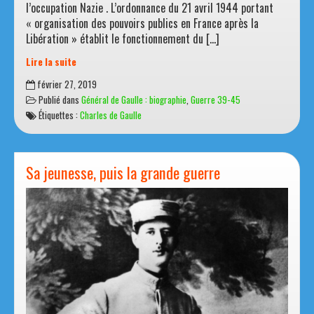
nationale qui décidera souverainement des destinées du
pays » De Gaulle, dans les journaux clandestins pendant
l’occupation Nazie . L’ordonnance du 21 avril 1944 portant
« organisation des pouvoirs publics en France après la
Libération » établit le fonctionnement du […]
Lire la suite
Le
février 27, 2019
droit
Publié dans
Général de Gaulle : biographie
,
Guerre 39-45
de
Étiquettes :
Charles de Gaulle
vote
accordé
aux
femmes
Sa jeunesse, puis la grande guerre